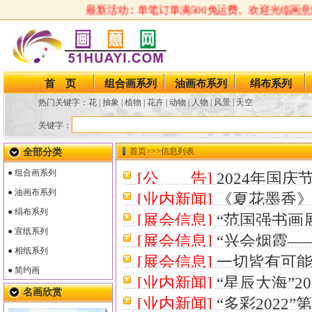
最新活动：单笔订单满500免运费。欢迎光临画意
首 页
组合画系列
油画布系列
绢布系列
热门关键字：
花
|
抽象
|
植物
|
花卉
|
动物
|
人物
|
风景
|
天空
关键字：
首页
>>>信息列表
全部分类
● 组合画系列
[公 告]
2024年国庆
● 油画布系列
[业内新闻]
《夏花墨香》
● 绢布系列
[展会信息]
“范国强书画
7-30 10:06:07］
● 宣纸系列
[展会信息]
“兴会烟霞—
17:45:09］
● 相纸系列
[展会信息]
一切皆有可能
展
［2022-6-16 13:42:15
● 简约画
[业内新闻]
“星辰大海”
10:17:04］
名画欣赏
[业内新闻]
“多彩202
联展
［2022-4-30 15:18: