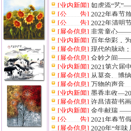
[业内新闻]
如虎添“艺”
［2022-3-29 15:16:00］
[公 告]
2022年春节
15:18:54］
[公 告]
2022年清明
[展会信息]
非常童心—
[业内新闻]
百年华彩，为
15:02:28］
[展会信息]
现代的脉动
行
［2021-12-1 16:57:36
[展会信息]
众妙之间——
[业内新闻]
2021第六
[展会信息]
从莫奈、博
12:04:01］
[展会信息]
万物的声音
10:00:45］
[业内新闻]
墨香丰收—2
[展会信息]
许昌清荷书
15:05:41］
[业内新闻]
金牛献瑞 —
[公 告]
2021年春节
9:10:43］
[展会信息]
2020年“年