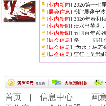
[业内新闻]
2020第十
[展会信息]
“潮”展袭宁
18:36:01］
[业内新闻]
2020年泰
11:30:35］
[业内新闻]
清水出芙蓉
16 9:54:32］
[业内新闻]
五四百年系列
24 14:48:35］
[展会信息]
路 —— 陆
[展会信息]
“为水：林若
[展会信息]
穿行：吴武
首页
|
信息中心
|
画