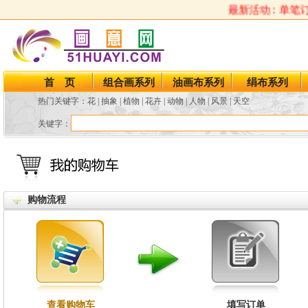
最新活动：单笔订
首 页
组合画系列
油画布系列
绢布系列
热门关键字：
花
|
抽象
|
植物
|
花卉
|
动物
|
人物
|
风景
|
天空
关键字：
购物流程
查看购物车
填写订单