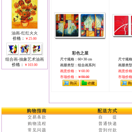
油画-红红火火
价格：
￥25.00
彩色之屋
组合画-抽象艺术油画
尺寸规格：60×30 cm
尺寸规格：
价格：
￥103.00
画册类型：组合画系列
画册类
画意价格：￥68.00
画意价格：
市场价格：
￥90.00
市场价
购物指南
配送方式
交易条款
自 提
购物流程
普通快递
常见问题
货到付款