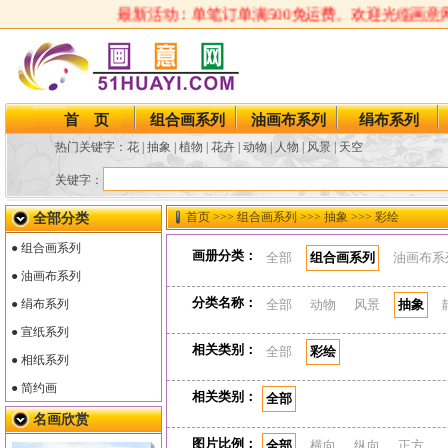
最新活动：单笔订单满500免运费。欢迎光临画意网
首 页
组合画系列
油画布系列
绢布系列
热门关键字：
花
|
抽象
|
植物
|
花卉
|
动物
|
人物
|
风景
|
天空
关键字：
首页
>>> 组合画系列 >>> 抽象 >>> 彩绘
全部分类
● 组合画系列
画册分类：
全部
组合画系列
油画布系
● 油画布系列
分类名称：
● 绢布系列
全部
动物
风景
抽象
● 宣纸系列
相关类别：
全部
彩绘
● 相纸系列
● 简约画
相关类别：
全部
名画欣赏
图片比例：
全部
横向
纵向
正方