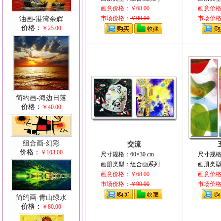
画意价格：￥68.00
画意价格：
市场价格：
￥90.00
市场价
油画-港湾余辉
价格：
￥25.00
简约画-海边日落
价格：
￥40.00
组合画-幻彩
交流
价格：
￥103.00
尺寸规格：60×30 cm
尺寸规格：
画册类型：组合画系列
画册类
画意价格：￥68.00
画意价格：
市场价格：
￥90.00
市场价
简约画-青山绿水
价格：
￥80.00