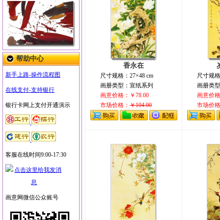
帮助中心
香永在
新手上路-操作流程图
尺寸规格：27×48 cm
尺寸规格：
画册类型：宣纸系列
画册类
在线支付-支持银行
画意价格：￥78.00
画意价格：
银行卡网上支付开通演示
市场价格：
￥104.00
市场价
客服在线时间9:00-17:30
画意网微信公众账号