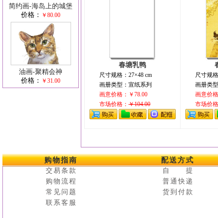
简约画-海岛上的城堡
价格：
￥80.00
春塘乳鸭
油画-聚精会神
尺寸规格：27×48 cm
尺寸规格：
价格：
￥31.00
画册类型：宣纸系列
画册类
画意价格：￥78.00
画意价格：
市场价格：
￥104.00
市场价
购物指南
配送方式
交易条款
自 提
购物流程
普通快递
常见问题
货到付款
联系客服