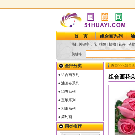
最新
首 页
组合画系列
油
热门关键字：
花
|
抽象
|
植物
|
花卉
|
动
关键字：
首页
>>>
组合
全部分类
● 组合画系列
组合画花
● 油画布系列
● 绢布系列
● 宣纸系列
● 相纸系列
● 简约画
同类推荐