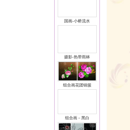
国画-小桥流水
摄影-热带雨林
组合画花团锦簇
组合画－黑白