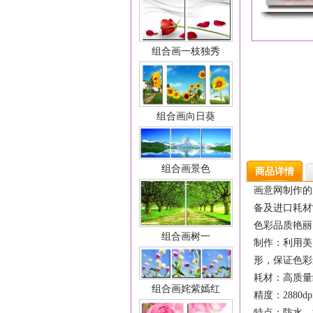
组合画一枝独秀
组合画向日葵
组合画景色
商品详情
画意网制作的
备及进口耗材
色彩品质艳丽
组合画树一
制作：利用美
形，保证色彩
耗材：高质量
组合画姹紫嫣红
精度：2880dp
特点：防水、