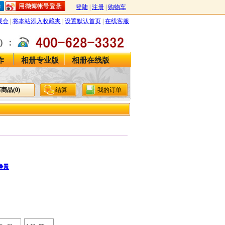
！
登陆
|
注册
|
购物车
展会
|
将本站添入收藏夹
|
设置默认首页
|
在线客服
作
相册专业版
相册在线版
商品(
0
)
结算
我的订单
静景